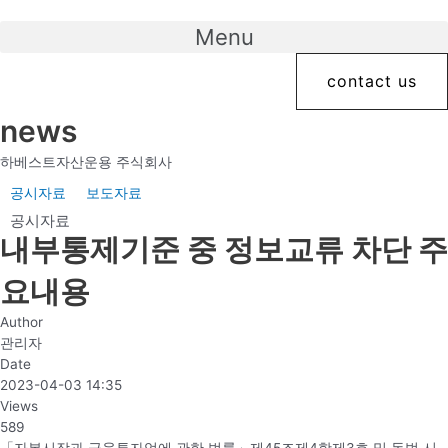
콘
텐
Menu
츠
로
contact us
건
너
news
뛰
기
하베스트자산운용 주식회사
공시자료
보도자료
공시자료
내부통제기준 중 정보교류 차단 주
요내용
Author
관리자
Date
2023-04-03 14:35
Views
589