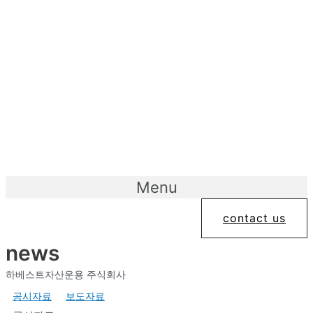
콘
텐
츠
로
건
너
뛰
기
Menu
contact us
news
하베스트자산운용 주식회사
공시자료
보도자료